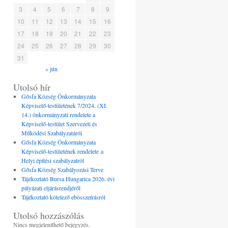
3
4
5
6
7
8
9
10
11
12
13
14
15
16
17
18
19
20
21
22
23
24
25
26
27
28
29
30
31
« jún
Utolsó hír
Gősfa Község Önkormányzata
Képviselő-testületének 7/2024. (XI.
14.) önkormányzati rendelete a
Képviselő-testület Szervezeti és
Működési Szabályzatáról
Gősfa Község Önkormányzata
Képviselő-testületének rendelete a
Helyi építési szabályzatról
Gősfa Község Szabályozási Terve
Tájékoztató Bursa Hungarica 2026. évi
pályázati eljárásrendjéről
Tájékoztató kötelező ebösszeírásról
Utolsó hozzászólás
Nincs megjeleníthető bejegyzés.