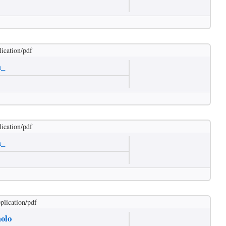
lication/pdf
m_
lication/pdf
m_
plication/pdf
olo