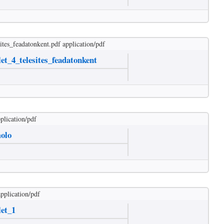
ites_feadatonkent.pdf
application/pdf
et_4_telesites_feadatonkent
plication/pdf
olo
application/pdf
let_1