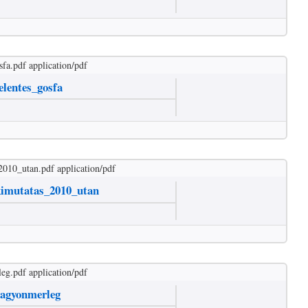
sfa.pdf
application/pdf
elentes_gosfa
_2010_utan.pdf
application/pdf
-kimutatas_2010_utan
leg.pdf
application/pdf
vagyonmerleg