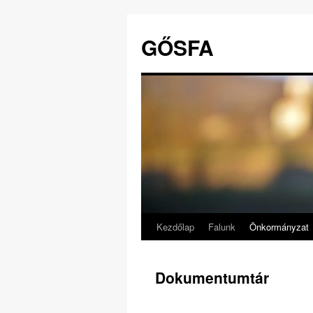
GŐSFA
Kezdőlap
Falunk
Önkormányzat
Kilépés
a
Dokumentumtár
tartalomba