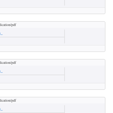
lication/pdf
m_
lication/pdf
m_
lication/pdf
m_