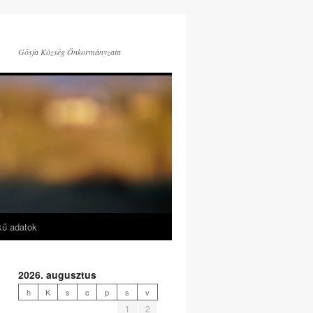
Gősfa Község Önkormányzata
kű adatok
2026. augusztus
h
K
s
c
p
s
v
1
2