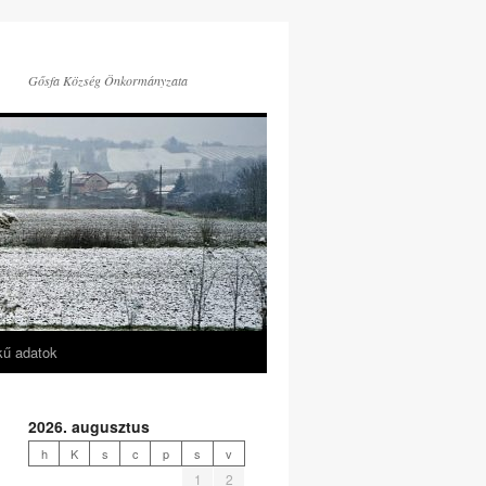
Gősfa Község Önkormányzata
kű adatok
2026. augusztus
h
K
s
c
p
s
v
1
2