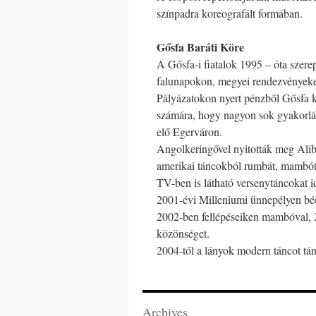
színpadra koreografált formában.
Gősfa Baráti Köre
A Gősfa-i fiatalok 1995 – óta szere
falunapokon, megyei rendezvényeken.
Pályázatokon nyert pénzből Gősfa k
számára, hogy nagyon sok gyakorlá
elő Egerváron.
Angolkeringővel nyitották meg Alibá
amerikai táncokból rumbát, mambót,
TV-ben is látható versenytáncokat id
2001-évi Milleniumi ünnepélyen bécsi
2002-ben fellépéseiken mambóval, 
közönséget.
2004-től a lányok modern táncot tán
Archives