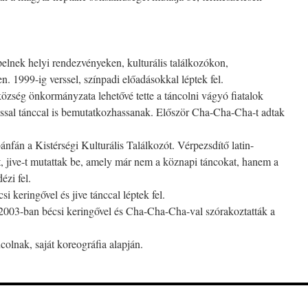
pelnek helyi rendezvényeken, kulturális találkozókon,
 1999-ig verssel, színpadi előadásokkal léptek fel.
özség önkormányzata lehetővé tette a táncolni vágyó fiatalok
ssal tánccal is bemutatkozhassanak. Először Cha-Cha-Cha-t adtak
nfán a Kistérségi Kulturális Találkozót. Vérpezsdítő latin-
 jive-t mutattak be, amely már nem a köznapi táncokat, hanem a
ézi fel.
 keringővel és jive tánccal léptek fel.
2003-ban bécsi keringővel és Cha-Cha-Cha-val szórakoztatták a
colnak, saját koreográfia alapján.