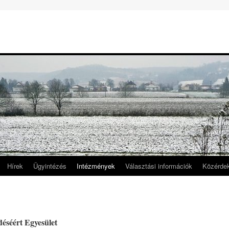
Hírek
Ügyintézés
Intézmények
Választási információk
Közérde
déséért Egyesület