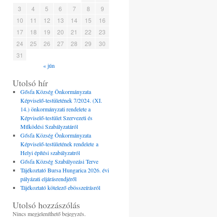
3
4
5
6
7
8
9
10
11
12
13
14
15
16
17
18
19
20
21
22
23
24
25
26
27
28
29
30
31
« jún
Utolsó hír
Gősfa Község Önkormányzata
Képviselő-testületének 7/2024. (XI.
14.) önkormányzati rendelete a
Képviselő-testület Szervezeti és
Működési Szabályzatáról
Gősfa Község Önkormányzata
Képviselő-testületének rendelete a
Helyi építési szabályzatról
Gősfa Község Szabályozási Terve
Tájékoztató Bursa Hungarica 2026. évi
pályázati eljárásrendjéről
Tájékoztató kötelező ebösszeírásról
Utolsó hozzászólás
Nincs megjeleníthető bejegyzés.