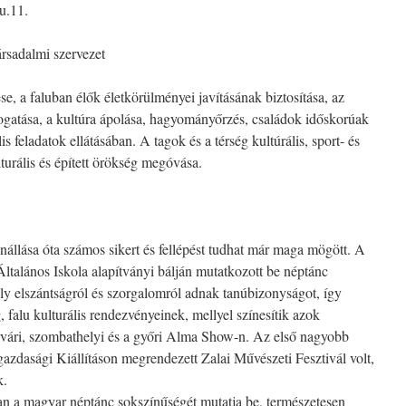
u.11.
ársadalmi szervezet
e, a faluban élők életkörülményei javításának biztosítása, az
ogatása, a kultúra ápolása, hagyományőrzés, családok időskorúak
lis feladatok ellátásában. A tagok és a térség kultúrális, sport- és
turális és épített örökség megóvása.
nnállása óta számos sikert és fellépést tudhat már maga mögött. A
Általános Iskola alapítványi bálján mutatkozott be néptánc
ly elszántságról és szorgalomról adnak tanúbizonyságot, így
, falu kulturális rendezvényeinek, mellyel színesítik azok
rvári, szombathelyi és a győri Alma Show-n. Az első nagyobb
zdasági Kiállításon megrendezett Zalai Művészeti Fesztivál volt,
k.
an a magyar néptánc sokszínűségét mutatja be, természetesen