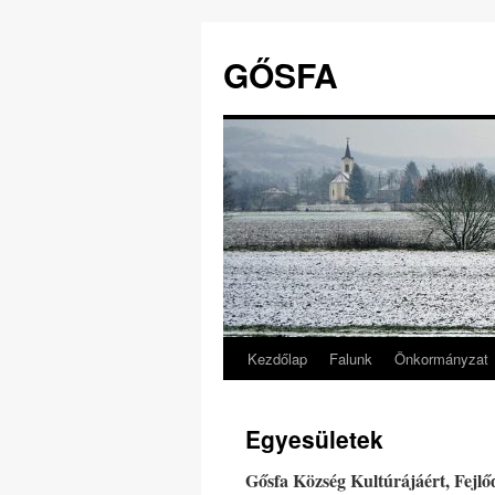
GŐSFA
Kezdőlap
Falunk
Önkormányzat
Kilépés
a
Egyesületek
tartalomba
Gősfa Község Kultúrájáért, Fejlő