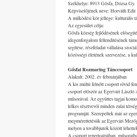
Székhelye: 8913 Gősfa, Dózsa Gy. 
Képviselőjének neve: Horváth Edit
A működési kör jellege: kulturális t
Az egyesület célja:
Gősfa község fejlődésének elősegítés
idegenforgalom fellendítésének tám
segítése, részfeladat vállalása szociá
közösségi életének szervezése, a kul
Gősfai Rozmaring Tánccsoport
Alakult: 2002. év februárjában
A kis múltú felnőtt csoport rövid fe
csoport először az Egervári László 
műsorával. Az együttes tagjai komo
lelkes résztvevői minden zalai térség
programját. Szerepeltek már az ege
megmérettetésük az Egervári Mezőga
melyen a továbbjutók között lehette
A csoport repertoárjában, műsoraib