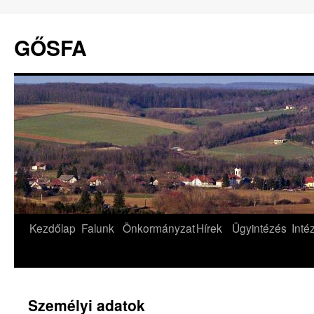
GŐSFA
Kilépés
Kezdőlap
Falunk
Önkormányzat
Hírek
Ügyintézés
Int
a
tartalomba
Személyi adatok