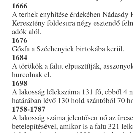
1666
A terhek enyhítése érdekében Nádasdy F
Keresztény földesura négy esztendő felm
adók alól.
1676
Gősfa a Széchenyiek birtokába kerül.
1684
A törökök a falut elpusztítják, asszonyo
hurcolnak el.
1698
A lakosság lélekszáma 131 fő, ebből 4 n
határában lévő 130 hold szántóból 70 h
1758-1787
A lakosság száma jelentősen nő az ürese
betelepítésével, amikor is a falu 321 lelk