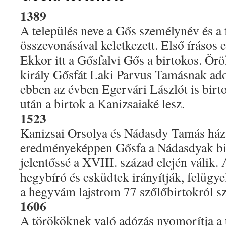
1389
A település neve a Gős személynév és a 
összevonásával keletkezett. Első írásos 
Ekkor itt a Gősfalvi Gős a birtokos. Ör
király Gősfát Laki Parvus Tamásnak a
ebben az évben Egervári Lászlót is birto
után a birtok a Kanizsaiaké lesz.
1523
Kanizsai Orsolya és Nádasdy Tamás ház
eredményeképpen Gősfa a Nádasdyak bir
jelentőssé a XVIII. század elején válik.
hegybíró és esküdtek irányítják, felügy
a hegyvám lajstrom 77 szőlőbirtokról sz
1606
A törököknek való adózás nyomorítja a t