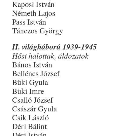
Kaposi István
Németh Lajos
Pass István
Tánczos György
II. világháború 1939-1945
Hősi halottak, áldozatok
Bános István
Belléncs József
Büki Gyula
Büki Imre
Csalló József
Császár Gyula
Csik László
Déri Bálint
Déri István