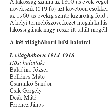
A lakosság száma az 1800-as évek végét
növekszik (519 fő) azt követően csökken
az 1960-as évekig szinte kizárólag föld 
A helyi termelőszövetkezet megalakulásá
lakosságának nagy része itt talált megélh
A két világháború hősi halottai
I. világháború 1914-1918
Hősi halottak:
Baladinc József
Belléncs Máté
Csarankó Sándor
Csik Gergely
Deák Máté
Ferencz János