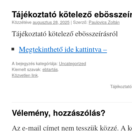
Tájékoztató kötelező ebösszeí
Közzétéve
augusztus 28, 2025
|
Szerző:
Paulovics Zoltán
Tájékoztató kötelező ebösszeírásról
Megtekinthető ide kattintva –
A bejegyzés kategóriája:
Uncategorized
Kiemelt szavak:
ebtartás
.
Közvetlen link
.
Tájékoztató
Vélemény, hozzászólás?
Az e-mail címet nem tesszük közzé.
A k