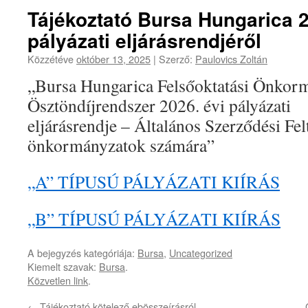
Tájékoztató Bursa Hungarica 2
pályázati eljárásrendjéről
Közzétéve
október 13, 2025
|
Szerző:
Paulovics Zoltán
„Bursa Hungarica Felsőoktatási Önkor
Ösztöndíjrendszer 2026. évi pályázati
eljárásrendje – Általános Szerződési Fel
önkormányzatok számára”
„A” TÍPUSÚ PÁLYÁZATI KIÍRÁS
„B” TÍPUSÚ PÁLYÁZATI KIÍRÁS
A bejegyzés kategóriája:
Bursa
,
Uncategorized
Kiemelt szavak:
Bursa
.
Közvetlen link
.
←
Tájékoztató kötelező ebösszeírásról