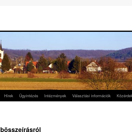
Hírek
Ügyintézés
Intézmények
Választási információk
Közérde
ebösszeírásról