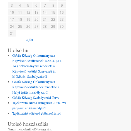
3
4
5
6
7
8
9
10
11
12
13
14
15
16
17
18
19
20
21
22
23
24
25
26
27
28
29
30
31
« jún
Utolsó hír
Gősfa Község Önkormányzata
Képviselő-testületének 7/2024. (XI.
14.) önkormányzati rendelete a
Képviselő-testület Szervezeti és
Működési Szabályzatáról
Gősfa Község Önkormányzata
Képviselő-testületének rendelete a
Helyi építési szabályzatról
Gősfa Község Szabályozási Terve
Tájékoztató Bursa Hungarica 2026. évi
pályázati eljárásrendjéről
Tájékoztató kötelező ebösszeírásról
Utolsó hozzászólás
Nincs megjeleníthető bejegyzés.