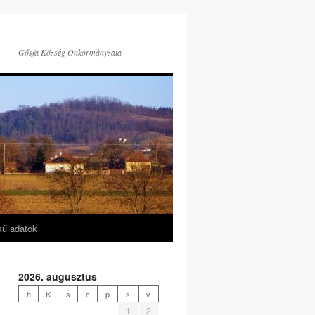
Gősfa Község Önkormányzata
kű adatok
2026. augusztus
h
K
s
c
p
s
v
1
2