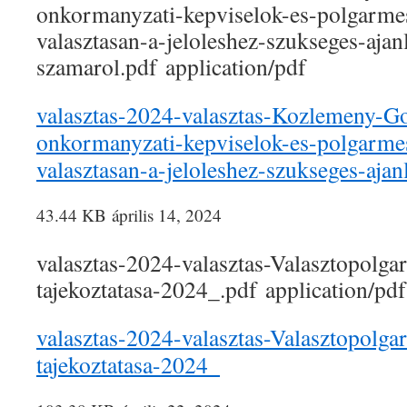
onkormanyzati-kepviselok-es-polgarme
valasztasan-a-jeloleshez-szukseges-ajan
szamarol.pdf
application/pdf
valasztas-2024-valasztas-Kozlemeny-Go
onkormanyzati-kepviselok-es-polgarme
valasztasan-a-jeloleshez-szukseges-aja
43.44 KB
április 14, 2024
valasztas-2024-valasztas-Valasztopolgar
tajekoztatasa-2024_.pdf
application/pdf
valasztas-2024-valasztas-Valasztopolgar
tajekoztatasa-2024_