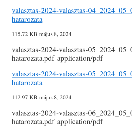
valasztas-2024-valasztas-04_2024_05
hatarozata
115.72 KB
május 8, 2024
valasztas-2024-valasztas-05_2024_05
hatarozata.pdf
application/pdf
valasztas-2024-valasztas-05_2024_05
hatarozata
112.97 KB
május 8, 2024
valasztas-2024-valasztas-06_2024_05
hatarozata.pdf
application/pdf