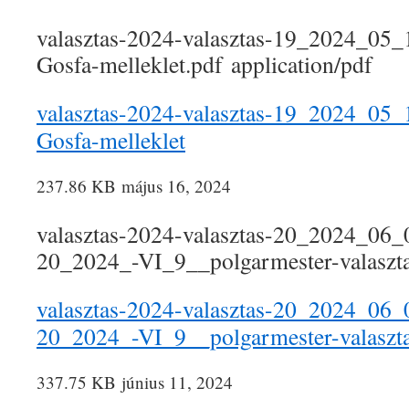
valasztas-2024-valasztas-19_2024_05
Gosfa-melleklet.pdf
application/pdf
valasztas-2024-valasztas-19_2024_05
Gosfa-melleklet
237.86 KB
május 16, 2024
valasztas-2024-valasztas-20_2024_06
20_2024_-VI_9__polgarmester-valaszta
valasztas-2024-valasztas-20_2024_06
20_2024_-VI_9__polgarmester-valaszt
337.75 KB
június 11, 2024