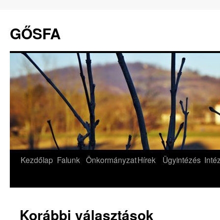
GŐSFA
Kilépés
Kezdőlap
Falunk
Önkormányzat
Hírek
Ügyintézés
Int
a
tartalomba
Korábbi választások