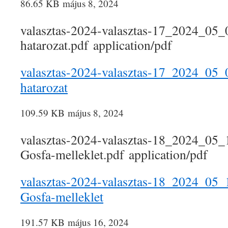
86.65 KB
május 8, 2024
valasztas-2024-valasztas-17_2024_05
hatarozat.pdf
application/pdf
valasztas-2024-valasztas-17_2024_05
hatarozat
109.59 KB
május 8, 2024
valasztas-2024-valasztas-18_2024_05
Gosfa-melleklet.pdf
application/pdf
valasztas-2024-valasztas-18_2024_05
Gosfa-melleklet
191.57 KB
május 16, 2024