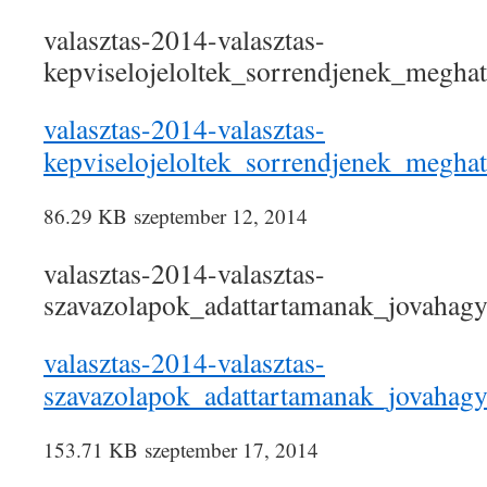
valasztas-2014-valasztas-
kepviselojeloltek_sorrendjenek_meghat
valasztas-2014-valasztas-
kepviselojeloltek_sorrendjenek_meghat
86.29 KB
szeptember 12, 2014
valasztas-2014-valasztas-
szavazolapok_adattartamanak_jovahagy
valasztas-2014-valasztas-
szavazolapok_adattartamanak_jovahagy
153.71 KB
szeptember 17, 2014