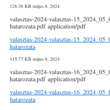
126.56 KB
május 8, 2024
valasztas-2024-valasztas-15_2024_05
hatarozata.pdf
application/pdf
valasztas-2024-valasztas-15_2024_05
hatarozata
115.77 KB
május 8, 2024
valasztas-2024-valasztas-16_2024_05
hatarozata.pdf
application/pdf
valasztas-2024-valasztas-16_2024_05
hatarozata