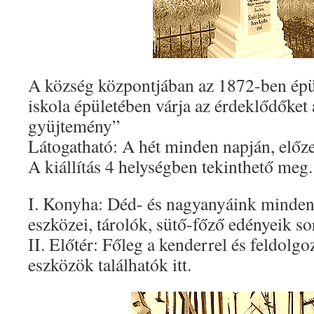
A község központjában az 1872-ben ép
iskola épületében várja az érdeklődőket 
gyüjtemény”
Látogatható: A hét minden napján, előze
A kiállítás 4 helységben tekinthető meg.
I. Konyha: Déd- és nagyanyáink minden
eszközei, tárolók, sütő-főző edényeik s
II. Előtér: Főleg a kenderrel és feldolg
eszközök találhatók itt.