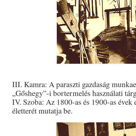
III. Kamra: A paraszti gazdaság munkaes
„Gőshegy”-i bortermelés használati tárgy
IV. Szoba: Az 1800-as és 1900-as évek e
életterét mutatja be.