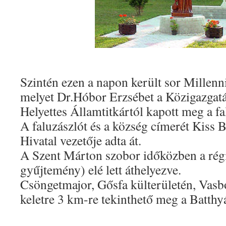
Szintén ezen a napon került sor Millenn
melyet Dr.Hóbor Erzsébet a Közigazgatás
Helyettes Államtitkártól kapott meg a fa
A faluzászlót és a község címerét Kiss
Hivatal vezetője adta át.
A Szent Márton szobor időközben a régi
gyűjtemény) elé lett áthelyezve.
Csöngetmajor, Gősfa külterületén, Vasb
keletre 3 km-re tekinthető meg a Batthy