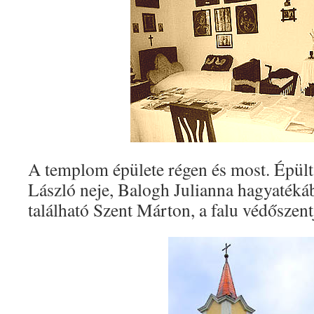
A templom épülete régen és most. Épül
László neje, Balogh Julianna hagyaték
található Szent Márton, a falu védőszen