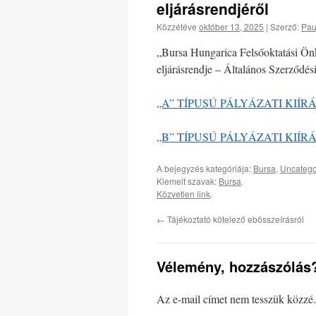
eljárásrendjéről
Közzétéve
október 13, 2025
|
Szerző:
Pau
„Bursa Hungarica Felsőoktatási Önk
eljárásrendje – Általános Szerződé
„A” TÍPUSÚ PÁLYÁZATI KIÍR
„B” TÍPUSÚ PÁLYÁZATI KIÍR
A bejegyzés kategóriája:
Bursa
,
Uncatego
Kiemelt szavak:
Bursa
.
Közvetlen link
.
←
Tájékoztató kötelező ebösszeírásról
Vélemény, hozzászólás
Az e-mail címet nem tesszük közzé.