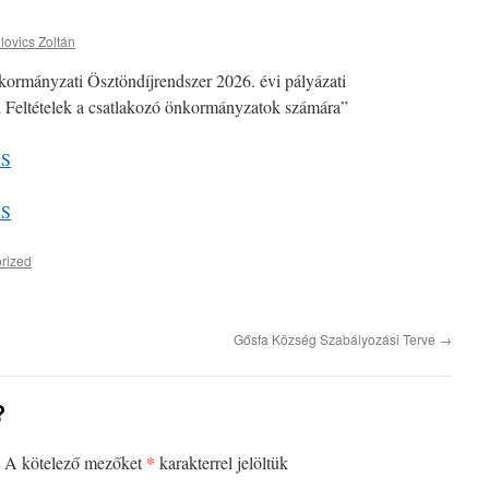
lovics Zoltán
ormányzati Ösztöndíjrendszer 2026. évi pályázati
si Feltételek a csatlakozó önkormányzatok számára”
ÁS
ÁS
rized
Gősfa Község Szabályozási Terve
→
?
*
A kötelező mezőket
karakterrel jelöltük