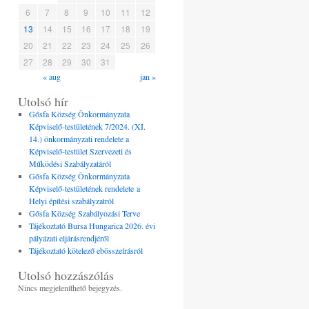
6
7
8
9
10
11
12
13
14
15
16
17
18
19
20
21
22
23
24
25
26
27
28
29
30
31
« aug
jan »
Utolsó hír
Gősfa Község Önkormányzata
Képviselő-testületének 7/2024. (XI.
14.) önkormányzati rendelete a
Képviselő-testület Szervezeti és
Működési Szabályzatáról
Gősfa Község Önkormányzata
Képviselő-testületének rendelete a
Helyi építési szabályzatról
Gősfa Község Szabályozási Terve
Tájékoztató Bursa Hungarica 2026. évi
pályázati eljárásrendjéről
Tájékoztató kötelező ebösszeírásról
Utolsó hozzászólás
Nincs megjeleníthető bejegyzés.