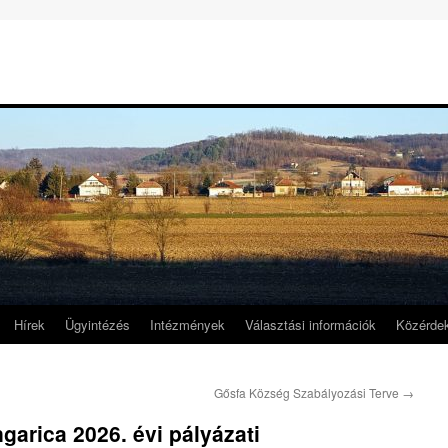
Hírek
Ügyintézés
Intézmények
Választási információk
Közérde
Gősfa Község Szabályozási Terve
→
garica 2026. évi pályázati