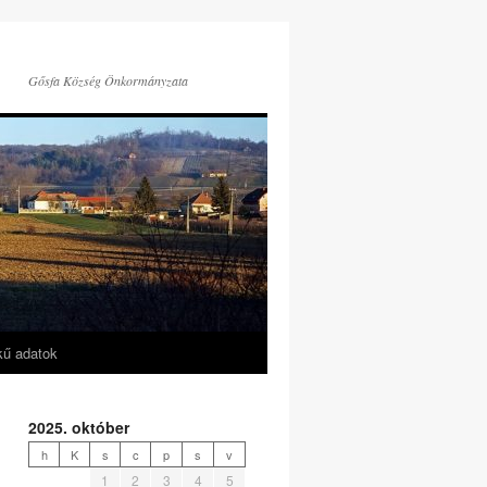
Gősfa Község Önkormányzata
kű adatok
2025. október
h
K
s
c
p
s
v
1
2
3
4
5