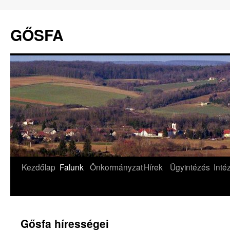
GŐSFA
Kilépés
Kezdőlap
Falunk
Önkormányzat
Hírek
Ügyintézés
Int
a
tartalomba
Gősfa hírességei