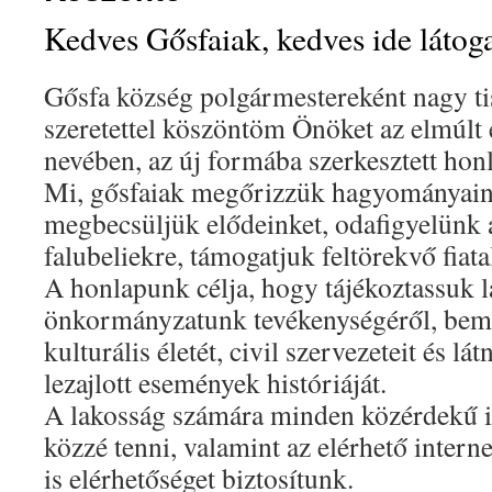
Kedves Gősfaiak, kedves ide látog
Gősfa község polgármestereként nagy tis
szeretettel köszöntöm Önöket az elmúlt év
nevében, az új formába szerkesztett ho
Mi, gősfaiak megőrizzük hagyományainka
megbecsüljük elődeinket, odafigyelünk 
falubeliekre, támogatjuk feltörekvő fiata
A honlapunk célja, hogy tájékoztassuk 
önkormányzatunk tevékenységéről, bem
kulturális életét, civil szervezeteit és lá
lezajlott események históriáját.
A lakosság számára minden közérdekű i
közzé tenni, valamint az elérhető intern
is elérhetőséget biztosítunk.