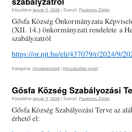
szabályzatról
Közzétéve
január 5, 2026
|
Szerző:
Paulovics Zoltán
Gősfa Község Önkormányzata Képviselő
(XII. 14.) önkormányzati rendelete a Hel
szabályzatról
https://or.njt.hu/eli/437079/r/2024/9/2
Kategória:
Uncategorized
|
Hozzászólás most!
Gősfa Község Szabályozási T
Közzétéve
január 5, 2026
|
Szerző:
Paulovics Zoltán
Gősfa Község Szabályozási Terve az aláb
érhető el: