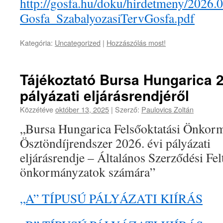
http://gosfa.hu/doku/hirdetmeny/2026
Gosfa_SzabalyozasiTervGosfa.pdf
Kategória:
Uncategorized
|
Hozzászólás most!
Tájékoztató Bursa Hungarica 2
pályázati eljárásrendjéről
Közzétéve
október 13, 2025
|
Szerző:
Paulovics Zoltán
„Bursa Hungarica Felsőoktatási Önkor
Ösztöndíjrendszer 2026. évi pályázati
eljárásrendje – Általános Szerződési Fel
önkormányzatok számára”
„A” TÍPUSÚ PÁLYÁZATI KIÍRÁS