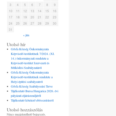
3
4
5
6
7
8
9
10
11
12
13
14
15
16
17
18
19
20
21
22
23
24
25
26
27
28
29
30
31
« jún
Utolsó hír
Gősfa Község Önkormányzata
Képviselő-testületének 7/2024. (XI.
14.) önkormányzati rendelete a
Képviselő-testület Szervezeti és
Működési Szabályzatáról
Gősfa Község Önkormányzata
Képviselő-testületének rendelete a
Helyi építési szabályzatról
Gősfa Község Szabályozási Terve
Tájékoztató Bursa Hungarica 2026. évi
pályázati eljárásrendjéről
Tájékoztató kötelező ebösszeírásról
Utolsó hozzászólás
Nincs megjeleníthető bejegyzés.