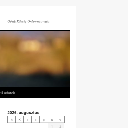
Gősfa Község Önkormányzata
kű adatok
2026. augusztus
h
K
s
c
p
s
v
1
2