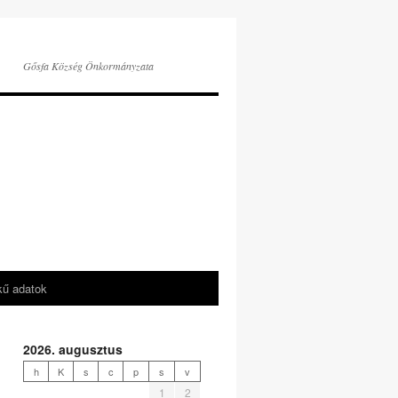
Gősfa Község Önkormányzata
kű adatok
2026. augusztus
h
K
s
c
p
s
v
1
2