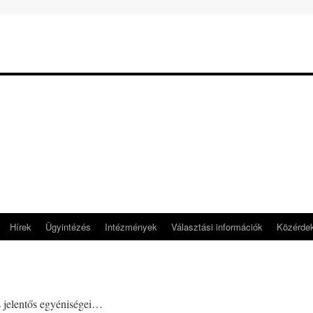
Hírek
Ügyintézés
Intézmények
Választási információk
Közérde
s jelentős egyéniségei…