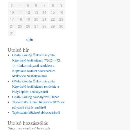
3
4
5
6
7
8
9
10
11
12
13
14
15
16
17
18
19
20
21
22
23
24
25
26
27
28
29
30
31
« jún
Utolsó hír
Gősfa Község Önkormányzata
Képviselő-testületének 7/2024. (XI.
14.) önkormányzati rendelete a
Képviselő-testület Szervezeti és
Működési Szabályzatáról
Gősfa Község Önkormányzata
Képviselő-testületének rendelete a
Helyi építési szabályzatról
Gősfa Község Szabályozási Terve
Tájékoztató Bursa Hungarica 2026. évi
pályázati eljárásrendjéről
Tájékoztató kötelező ebösszeírásról
Utolsó hozzászólás
Nincs megjeleníthető bejegyzés.